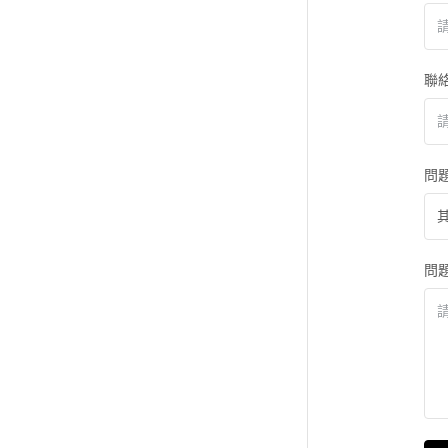
聯
問
問