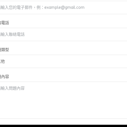
絡電話
題類型
題內容