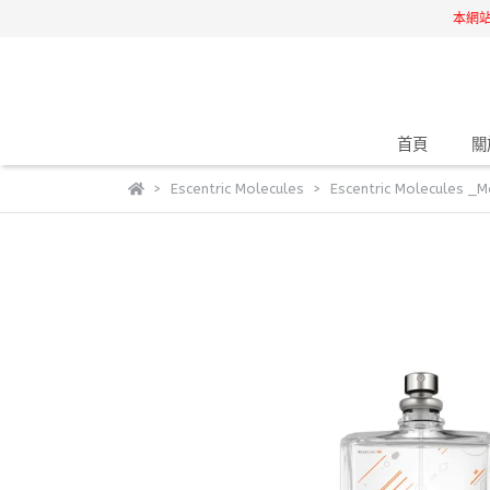
本網
首頁
關
Escentric Molecules
Escentric Molecules 