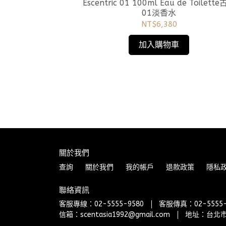
Escentric 01 100ml Eau de Toilett
01淡香水
NT$6,380
加入購物車
4淡香水
關於我們
查詢
關於我們
我的帳戶
退款政策
隱私
聯絡資訊
客服專線：02-5555-9580
客服傳真：02-5555-
信箱：scentasia1992@gmail.com
地址：台北市