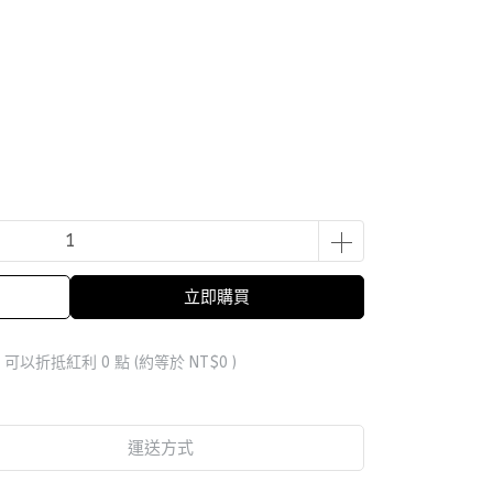
立即購買
 」可以折抵紅利
0
點 (約等於
NT$0
)
運送方式