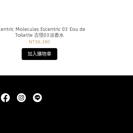
tric Molecules Escentric 03 Eau de
Escentric Molecules Escentri
Toilette 古怪03淡香水
Toi
NT$6,380
加入購物車