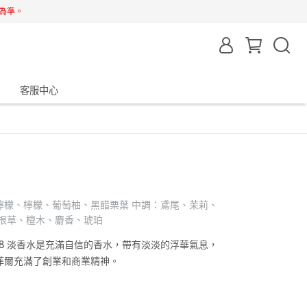
為準。
客服中心
檸檬、檸檬、葡萄柚、黑醋栗葉 中調：鳶尾、茉莉、
香根草、檀木、麝香、琥珀
88 淡香水是充滿自信的香水，帶有淡淡的浮華氣息，
菲爾充滿了創業和商業精神。