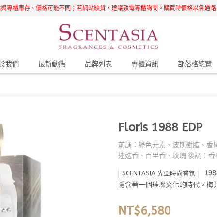
站與專櫃庫存、價格可能不同；若網站缺貨，建議致電專櫃詢問。購買時價格以各通路
於我們
最新動態
品牌列表
專櫃資訊
部落格總覽
Floris 1988 EDP
前調：綠色元素、波斯樹脂、香
迷迭香、百里香、玫瑰 後調：
19
SCENTASIA 先亞時尚香氛
隱含著一個璀璨文化的時代。梅
NT$6,580