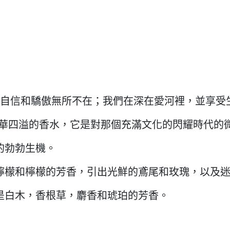
自信和驕傲無所不在；我們在深在愛河裡，並享受生
款自信，並浮華四溢的香水，它是對那個充滿文化的閃耀時代
的勃勃生機。
檸檬和檸檬的芳香，引出光鮮的鳶尾和玫瑰，以及
是白木，香根草，麝香和琥珀的芳香。