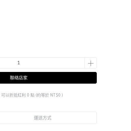
聯絡店家
 」可以折抵紅利
0
點 (約等於
NT$0
)
運送方式