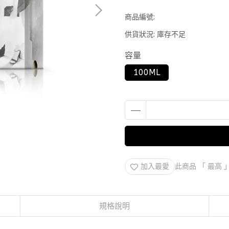
商品編號:
供貨狀況:
庫存不足
容量
100ML
加入最愛
此商品 「 最高
規格說明