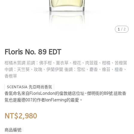
1
/
2
Floris No. 89 EDT
柑橘木質調 前調：佛手柑、薰衣草、橙花、肉荳蔻、柑橘、苦橙葉
中調：天竺葵、玫瑰、伊蘭伊蘭 後調：雪松、麝香、橡苔、檀香、
香根草
SCENTASIA 先亞時尚香氛
香氣命名來自FlorisLondon的倫敦總店位址-傑明街的89號.這款香
氣也是龐德007的作者IanFleming的最愛。
NT$2,980
商品編號: