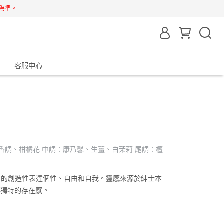
為準。
客服中心
香調、柑橘花 中調：康乃馨、生薑、白茉莉 尾調：檀
特的創造性表達個性、自由和自我。靈感來源於紳士本
失獨特的存在感。