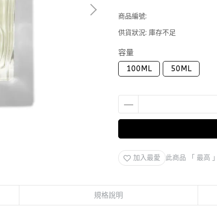
商品編號:
供貨狀況:
庫存不足
容量
100ML
50ML
加入最愛
此商品 「 最高
規格說明