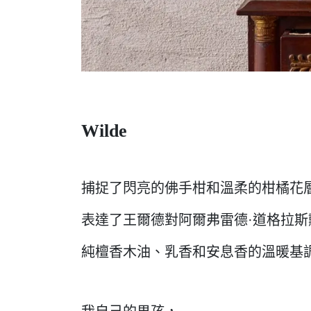
Wilde
捕捉了閃亮的佛手柑和溫柔的柑橘花
表達了王爾德對阿爾弗雷德·道格拉斯
純檀香木油、乳香和安息香的溫暖基