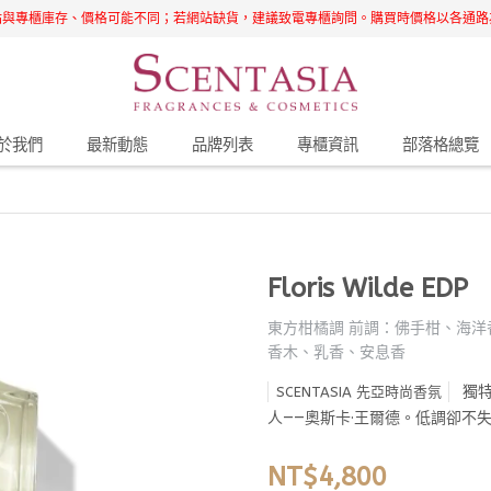
站與專櫃庫存、價格可能不同；若網站缺貨，建議致電專櫃詢問。購買時價格以各通路
於我們
最新動態
品牌列表
專櫃資訊
部落格總覽
Floris Wilde EDP
東方柑橘調 前調：佛手柑、海洋
香木、乳香、安息香
獨
SCENTASIA 先亞時尚香氛
人——奧斯卡·王爾德。低調卻不
NT$4,800