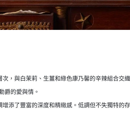
層次，與白茉莉、生薑和綠色康乃馨的辛辣組合交
勳爵的愛與情。
調增添了豐富的深度和精緻感。低調但不失獨特的