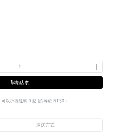
聯絡店家
 」可以折抵紅利
0
點 (約等於
NT$0
)
運送方式