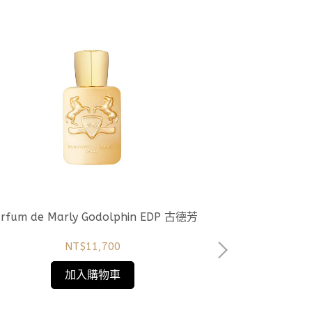
Parfum de Marly Godolphin EDP 古德芳
Parfum de Marly Pegasus E
NT$11,700
加入購物車