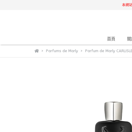
本網
首頁
關
Parfums de Marly
Parfum de Marly CARLI