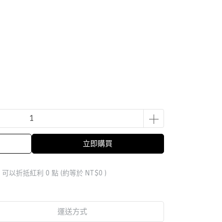
立即購買
 」可以折抵紅利
0
點 (約等於
NT$0
)
運送方式