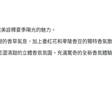
卡萊爾 ，完美詮釋夏季陽光的魅力。
甜的香草氣息，加上番紅花和零陵香豆的獨特香氣
苦澀清甜的立體香氛氛圍。充滿驚奇的全新香氛體