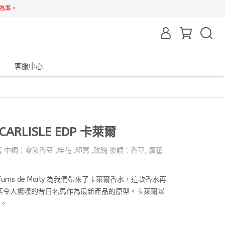
為準。
客服中心
 CARLISLE EDP 卡萊爾
中調：零陵香豆 ,桂花 ,印蒿 ,玫瑰 後調：香草, 廣藿
rfums de Marly 為我們帶來了卡萊爾香水，這款香水再
匹令人驚嘆的昔日名馬作為最新產品的原型。卡萊爾以
名。