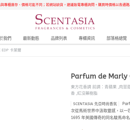
站與專櫃庫存、價格可能不同；若網站缺貨，建議致電專櫃詢問。購買時價格以各通路
於我們
最新動態
品牌列表
專櫃資訊
部落格總覽
SLE EDP 卡萊爾
Parfum de Marly
東方花香調 前調：青蘋果 ,肉荳蔻 
香 ,紅沒藥樹脂
Pa
SCENTASIA 先亞時尚香氛
次從馬術世界中汲取靈感，以一
1695 年英國傳奇的同名駿馬命