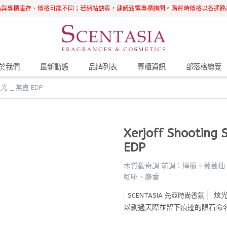
站與專櫃庫存、價格可能不同；若網站缺貨，建議致電專櫃詢問。購買時價格以各通路
於我們
最新動態
品牌列表
專櫃資訊
部落格總覽
目星光 _ 無盡 EDP
Xerjoff Shootin
EDP
木質馥奇調 前調：檸檬、葡萄柚
咖啡、麝香
炫
SCENTASIA 先亞時尚香氛
以劃過天際並留下痕迹的隕石命