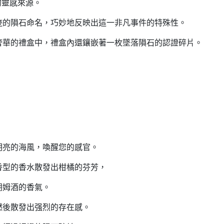
的靈感來源。
迹的隕石命名，巧妙地反映出這一非凡事件的特殊性。
奢華的禮盒中，禮盒內還鑲嵌著一枚墜落隕石的認證碎片。
明亮的海風，喚醒您的感官。
香型的香水散發出柑橘的芬芳，
朗姆酒的香氣。
燃後散發出强烈的存在感。