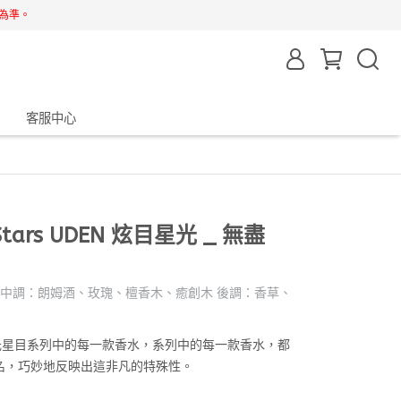
為準。
客服中心
g Stars UDEN 炫目星光 _ 無盡
 中調：朗姆酒、玫瑰、檀香木、癒創木 後調：香草、
光星目系列中的每一款香水，系列中的每一款香水，都
名，巧妙地反映出這非凡的特殊性。