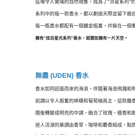
這場令人驚嘆的自然現象，成爲了“流星系列”
系列中的每一款香水，都以劃過天際並留下痕
每一瓶香水都配有一個鍍金瓶塞，幷裝在一個
擁有“炫目星光系列”香水，就猶如擁有一片天空。
無盡 (UDEN) 香水
香水如同迎面而來的海浪，伴隨著海浪飛濺和
前調以令人振奮的檸檬和葡萄柚爲主，這款馥
隨後轉變成明亮的中調，融合了玫瑰、檀香和
迷人活潑的基調由香草、咖啡和麝香組成，點