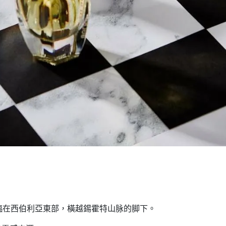
降臨在西伯利亞東部，橫越錫霍特山脉的脚下。