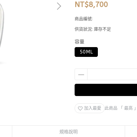
NT$8,700
商品編號:
供貨狀況:
庫存不足
容量
50ML
加入最愛
此商品 「 最高
規格說明