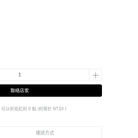
聯絡店家
 」可以折抵紅利
0
點 (約等於
NT$0
)
運送方式