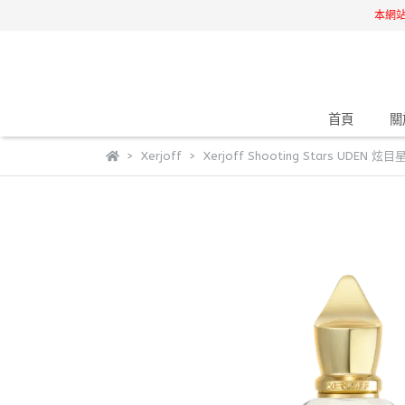
本網
首頁
關
Xerjoff
Xerjoff Shooting Stars UDEN 炫