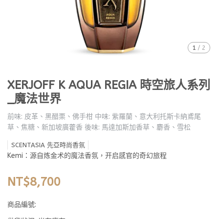
1
/
2
XERJOFF K AQUA REGIA 時空旅人系列
_魔法世界
前味: 皮革、黑醋栗、佛手柑 中味: 紫羅蘭、意大利托斯卡納鳶尾
草、焦糖、新加坡廣藿香 後味: 馬達加斯加香草、麝香、雪松
SCENTASIA 先亞時尚香氛
Kemi：源自炼金术的魔法香氛，开启感官的奇幻旅程
NT$8,700
商品編號: