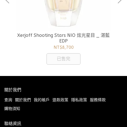
目星光
Xe
Xerjoff Shooting Stars NIO 炫光星目 _ 湛藍
EDP
NT$8,700
已售完
關於我們
查詢
關於我們
我的帳戶
退款政策
隱私政策
服務條款
購物須知
聯絡資訊