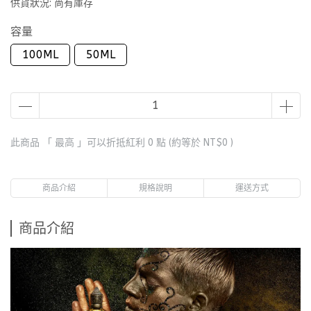
供貨狀況:
尚有庫存
容量
100ML
50ML
此商品 「 最高 」可以折抵紅利
0
點 (約等於
NT$0
)
商品介紹
規格說明
運送方式
商品介紹