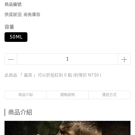
商品編號:
供貨狀況:
尚有庫存
容量
50ML
此商品 「 最高 」可以折抵紅利
0
點 (約等於
NT$0
)
商品介紹
規格說明
運送方式
商品介紹