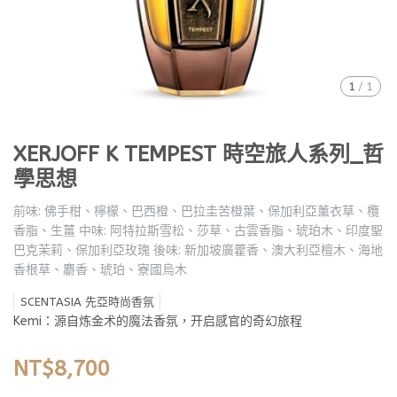
1
/
1
XERJOFF K TEMPEST 時空旅人系列_哲
學思想
前味: 佛手柑、檸檬、巴西橙、巴拉圭苦橙葉、保加利亞薰衣草、欖
香脂、生薑 中味: 阿特拉斯雪松、莎草、古雲香脂、琥珀木、印度聖
巴克茉莉、保加利亞玫瑰 後味: 新加坡廣藿香、澳大利亞檀木、海地
香根草、麝香、琥珀、寮國烏木
SCENTASIA 先亞時尚香氛
Kemi：源自炼金术的魔法香氛，开启感官的奇幻旅程
NT$8,700