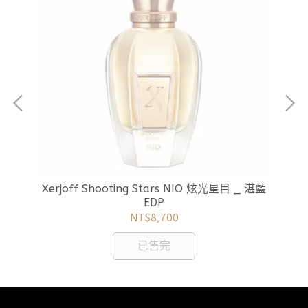
P 炫
Xe
Xerjoff Shooting Stars NIO 炫光星目 _ 湛藍
EDP
NT$8,700
已售完