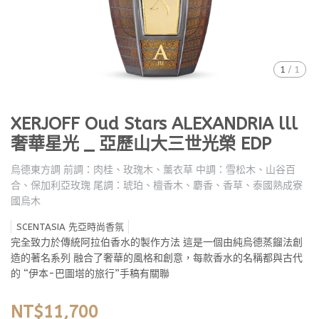
1
/
1
XERJOFF Oud Stars ALEXANDRIA lll
奢華星光 _ 亞歷山大三世光榮 EDP
烏德東方調 前調：肉桂、玫瑰木、薰衣草 中調：雪松木、山谷百
合、保加利亞玫瑰 尾調：琥珀、檀香木、麝香、香草、泰國熟成寮
國烏木
SCENTASIA 先亞時尚香氛
完全致力於傳統阿拉伯香水的製作方法 這是一個由純烏德蒸餾法創
造的著名系列 融合了奢華的風格和創意，每款香水的名稱都與古代
的 “伊本-巴圖塔的旅行”手稿有關聯
NT$11,700