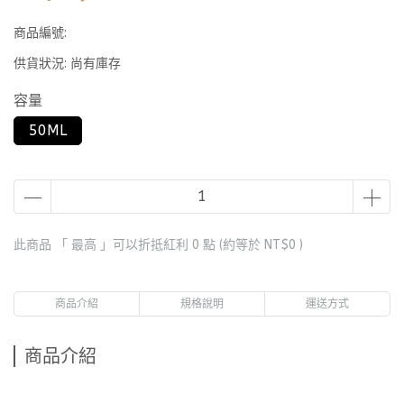
商品編號:
供貨狀況:
尚有庫存
容量
50ML
此商品 「 最高 」可以折抵紅利
0
點 (約等於
NT$0
)
商品介紹
規格說明
運送方式
商品介紹