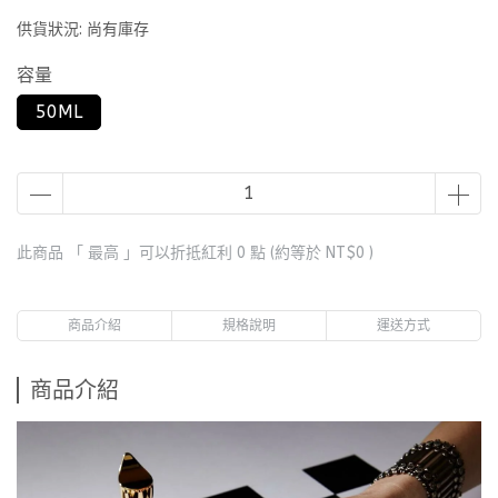
供貨狀況:
尚有庫存
容量
50ML
此商品 「 最高 」可以折抵紅利
0
點 (約等於
NT$0
)
商品介紹
規格說明
運送方式
商品介紹