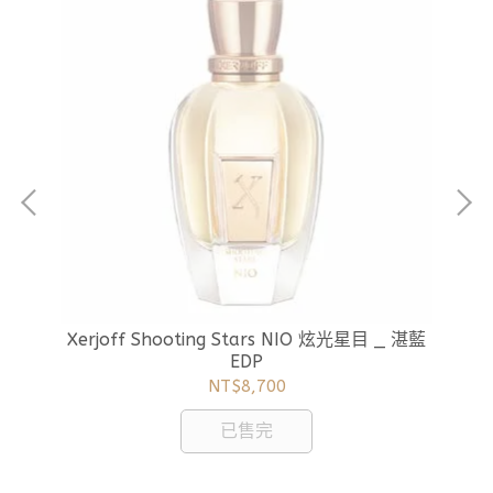
P 炫
Xe
Xerjoff Shooting Stars NIO 炫光星目 _ 湛藍
EDP
NT$8,700
已售完