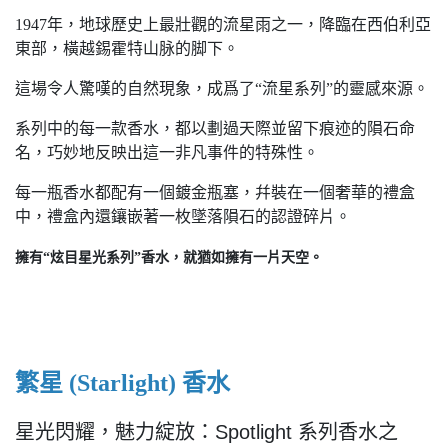
1947年，地球歷史上最壯觀的流星雨之一，降臨在西伯利亞
東部，橫越錫霍特山脉的脚下。
這場令人驚嘆的自然現象，成爲了“流星系列”的靈感來源。
系列中的每一款香水，都以劃過天際並留下痕迹的隕石命
名，巧妙地反映出這一非凡事件的特殊性。
每一瓶香水都配有一個鍍金瓶塞，幷裝在一個奢華的禮盒
中，禮盒內還鑲嵌著一枚墜落隕石的認證碎片。
擁有“炫目星光系列”香水，就猶如擁有一片天空。
繁星
(
Starlight) 香水
星光閃耀，魅力綻放：Spotlight 系列香水之